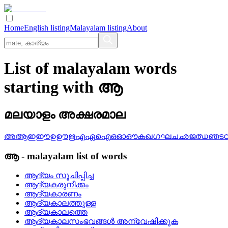
Home
English listing
Malayalam listing
About
List of malayalam words
starting with ആ
മലയാളം അക്ഷരമാല
അ
ആ
ഇ
ഈ
ഉ
ഊ
ഋ
എ
ഏ
ഐ
ഒ
ഓ
ഔ
ക
ഖ
ഗ
ഘ
ച
ഛ
ജ
ഝ
ഞ
ട
ആ
-
malayalam
list of words
ആദ്യം സൂചിപ്പിച്ച
ആദ്യകരുനീക്കം
ആദ്യകാരണം
ആദ്യകാലത്തുള്ള
ആദ്യകാലത്തെ
ആദ്യകാലസംഭവങ്ങള്‍ അന്വേഷിക്കുക