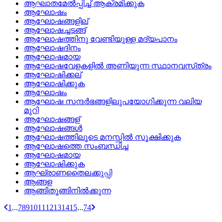
ആഘാതമേല്‍പ്പിച്ച്‌ ആക്രമിക്കുക
ആഘോഷം
ആഘോഷങ്ങളില്
ആഘോഷച്ചടങ്ങ്
ആഘോഷത്തിനു വേണ്ടിയുള്ള മദ്യപാനം
ആഘോഷദിനം
ആഘോഷമായ
ആഘോഷവേളകളില്‍ അണിയുന്ന സ്ഥാനവസ്‌ത്രം
ആഘോഷിക്കല്
ആഘോഷിക്കുക
ആഘോഷം
ആഘോഷ സന്ദര്‍ഭങ്ങളിലുപയോഗിക്കുന്ന വലിയ
മുറി
ആഘോഷങ്ങള്
ആഘോഷങ്ങള്‍
ആഘോഷത്തിലൂടെ മനസ്സിൽ സൂക്ഷിക്കുക
ആഘോഷത്തെ സംബന്ധിച്ച
ആഘോഷമായ
ആഘോഷിക്കുക
ആഘ്രാണതൈലക്കുപ്പി
ആങ്ങള
ആങ്ങിതൂങ്ങിനില്‍ക്കുന്ന
1
...
7
8
9
10
11
12
13
14
15
...
74