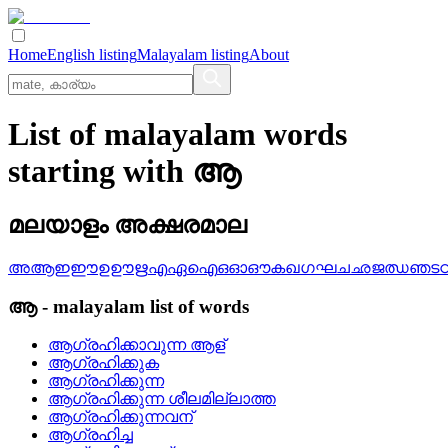
Home
English listing
Malayalam listing
About
List of malayalam words
starting with ആ
മലയാളം അക്ഷരമാല
അ
ആ
ഇ
ഈ
ഉ
ഊ
ഋ
എ
ഏ
ഐ
ഒ
ഓ
ഔ
ക
ഖ
ഗ
ഘ
ച
ഛ
ജ
ഝ
ഞ
ട
ആ
-
malayalam
list of words
ആഗ്രഹിക്കാവുന്ന ആള്
ആഗ്രഹിക്കുക
ആഗ്രഹിക്കുന്ന
ആഗ്രഹിക്കുന്ന ശീലമില്ലാത്ത
ആഗ്രഹിക്കുന്നവന്
ആഗ്രഹിച്ച