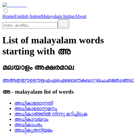
Home
English listing
Malayalam listing
About
List of malayalam words
starting with അ
മലയാളം അക്ഷരമാല
അ
ആ
ഇ
ഈ
ഉ
ഊ
ഋ
എ
ഏ
ഐ
ഒ
ഓ
ഔ
ക
ഖ
ഗ
ഘ
ച
ഛ
ജ
ഝ
ഞ
ട
അ
-
malayalam
list of words
അധികാരോന്നതി
അധികാരോന്നമനം
അധികാര്‌ത്തില്‍ നിന്നു മറിച്ചിടുക
അധികാവയവം
അധികാംശം
അധികൃതനിയമം