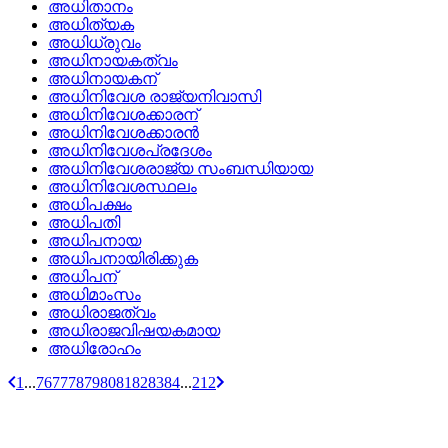
അധിതാനം
അധിത്യക
അധിധ്രുവം
അധിനായകത്വം
അധിനായകന്
അധിനിവേശ രാജ്യനിവാസി
അധിനിവേശക്കാരന്
അധിനിവേശക്കാരന്‍
അധിനിവേശപ്രദേശം
അധിനിവേശരാജ്യ സംബന്ധിയായ
അധിനിവേശസ്ഥലം
അധിപക്ഷം
അധിപതി
അധിപനായ
അധിപനായിരിക്കുക
അധിപന്
അധിമാംസം
അധിരാജത്വം
അധിരാജവിഷയകമായ
അധിരോഹം
1
...
76
77
78
79
80
81
82
83
84
...
212