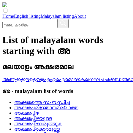
Home
English listing
Malayalam listing
About
List of malayalam words
starting with അ
മലയാളം അക്ഷരമാല
അ
ആ
ഇ
ഈ
ഉ
ഊ
ഋ
എ
ഏ
ഐ
ഒ
ഓ
ഔ
ക
ഖ
ഗ
ഘ
ച
ഛ
ജ
ഝ
ഞ
ട
അ
-
malayalam
list of words
അക്ഷരത്തെ സംബന്ധിച്ച
അക്ഷരപരിജ്ഞാനമില്ലാത്ത
അക്ഷരപ്പിഴ
അക്ഷരപ്പിഴയുള്ള
അക്ഷരപ്പിഴവരുത്തുക
അക്ഷരപ്രകാരമുള്ള