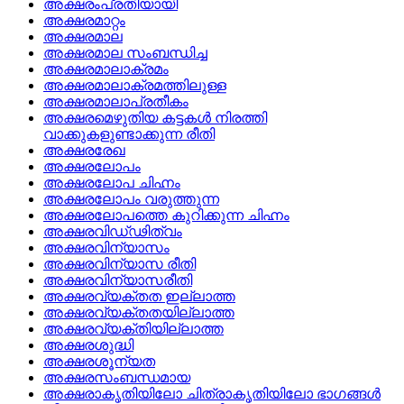
അക്ഷരംപ്രതിയായി
അക്ഷരമാറ്റം
അക്ഷരമാല
അക്ഷരമാല സംബന്ധിച്ച
അക്ഷരമാലാക്രമം
അക്ഷരമാലാക്രമത്തിലുള്ള
അക്ഷരമാലാപ്രതീകം
അക്ഷരമെഴുതിയ കട്ടകള്‍ നിരത്തി
വാക്കുകളുണ്ടാക്കുന്ന രീതി
അക്ഷരരേഖ
അക്ഷരലോപം
അക്ഷരലോപ ചിഹ്നം
അക്ഷരലോപം വരുത്തുന്ന
അക്ഷരലോപത്തെ കുറിക്കുന്ന ചിഹ്നം
അക്ഷരവിഡ്‌ഢിത്വം
അക്ഷരവിന്യാസം
അക്ഷരവിന്യാസ രീതി
അക്ഷരവിന്യാസരീതി
അക്ഷരവ്യക്തത ഇല്ലാത്ത
അക്ഷരവ്യക്തതയില്ലാത്ത
അക്ഷരവ്യക്തിയില്ലാത്ത
അക്ഷരശുദ്ധി
അക്ഷരശൂന്യത
അക്ഷരസംബന്ധമായ
അക്ഷരാകൃതിയിലോ ചിത്രാകൃതിയിലോ ഭാഗങ്ങള്‍