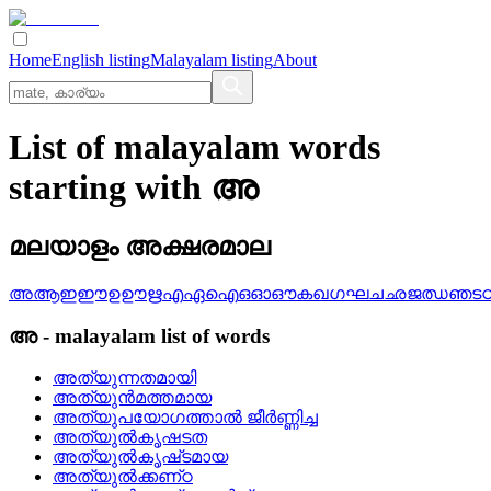
Home
English listing
Malayalam listing
About
List of malayalam words
starting with അ
മലയാളം അക്ഷരമാല
അ
ആ
ഇ
ഈ
ഉ
ഊ
ഋ
എ
ഏ
ഐ
ഒ
ഓ
ഔ
ക
ഖ
ഗ
ഘ
ച
ഛ
ജ
ഝ
ഞ
ട
അ
-
malayalam
list of words
അത്യുന്നതമായി
അത്യുന്‍മത്തമായ
അത്യുപയോഗത്താല്‍ ജീര്‍ണ്ണിച്ച
അത്യുല്‍കൃഷടത
അത്യുല്‍കൃഷ്‌ടമായ
അത്യുല്‍ക്കണ്‌ഠ