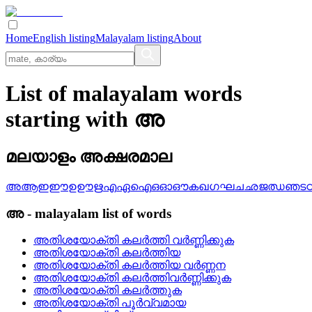
Home
English listing
Malayalam listing
About
List of malayalam words
starting with അ
മലയാളം അക്ഷരമാല
അ
ആ
ഇ
ഈ
ഉ
ഊ
ഋ
എ
ഏ
ഐ
ഒ
ഓ
ഔ
ക
ഖ
ഗ
ഘ
ച
ഛ
ജ
ഝ
ഞ
ട
അ
-
malayalam
list of words
അതിശയോക്തി കലര്‍ത്തി വര്‍ണ്ണിക്കുക
അതിശയോക്തി കലര്‍ത്തിയ
അതിശയോക്തി കലര്‍ത്തിയ വര്‍ണ്ണന
അതിശയോക്തി കലര്‍ത്തിവര്‍ണ്ണിക്കുക
അതിശയോക്തി കലര്‍ത്തുക
അതിശയോക്തി പൂര്‍വ്വമായ