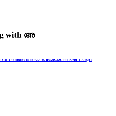
ing with അ
ഠ
ഡ
ഢ
ണ
ത
ഥ
ദ
ധ
ന
പ
ഫ
ബ
ഭ
മ
യ
ര
ല
വ
ശ
ഷ
സ
ഹ
ള
റ