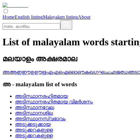
Home
English listing
Malayalam listing
About
List of malayalam words start
മലയാളം അക്ഷരമാല
അ
ആ
ഇ
ഈ
ഉ
ഊ
ഋ
എ
ഏ
ഐ
ഒ
ഓ
ഔ
ക
ഖ
ഗ
ഘ
ച
ഛ
ജ
ഝ
ഞ
ട
അ
-
malayalam
list of words
അടിസ്ഥാനരഹിതമായ
അടിസ്ഥാനരഹിതമായ വിമര്‍ശനം
അടിസ്ഥാനവേല
അടിസ്ഥാനശില
അടിസ്ഥാനസ്വഭാവം
അടുക്കടുക്കായ
അടുക്കറകളുളള
അടുക്കറകളുള്ള