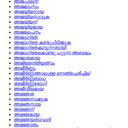
അജപാലന്
അജമാംസം
അജയ്യനായ
അജയ്യനാവുക
അജയ്യന്
അജയ്യമായ
അജലേപനം
അജാഗ്രത
അജാഗ്രത കണ്ടുപിടിക്കുക
അജാഗ്രതകാട്ടുന്നതായി
അജാഗ്രതകൊണ്ടു പറ്റുന്ന അബദ്ധം
അജാതമായ
അജിതേന്ദ്രിയത്വം
അജീര്‍ണ്ണം
അജീര്‍ണ്ണത്താലുള്ള നെഞ്ചെരിച്ചില്
അജീര്‍ണ്ണബാധ
അജീര്‍ണ്ണരോഗി
അജീവീയമായ
അജ്ഞത
അജ്ഞനാക്കുക
അജ്ഞനായ
അജ്ഞന്
അജ്ഞമായ
അജ്ഞയതാവാദി
അജ്ഞാതം