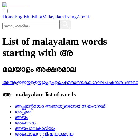
Home
English listing
Malayalam listing
About
List of malayalam words
starting with അ
മലയാളം അക്ഷരമാല
അ
ആ
ഇ
ഈ
ഉ
ഊ
ഋ
എ
ഏ
ഐ
ഒ
ഓ
ഔ
ക
ഖ
ഗ
ഘ
ച
ഛ
ജ
ഝ
ഞ
ട
അ
-
malayalam
list of words
അച്ഛന്റേയോ അമ്മയുടെയോ സഹോദരി
അച്ഛമ്മ
അജം
അജഗരം
അജപാലകാവ്യം
അജപാലന വിഷയകമായ