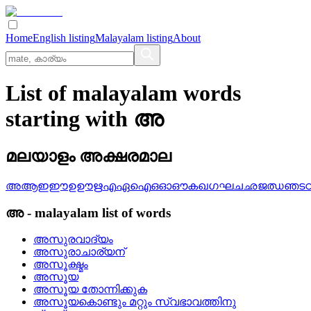
Home
English listing
Malayalam listing
About
List of malayalam words
starting with അ
മലയാളം അക്ഷരമാല
അ
ആ
ഇ
ഈ
ഉ
ഊ
ഋ
എ
ഏ
ഐ
ഒ
ഓ
ഔ
ക
ഖ
ഗ
ഘ
ച
ഛ
ജ
ഝ
ഞ
ട
അ
-
malayalam
list of words
അസുരവാദ്യം
അസുരാചാര്യന്
അസൂക്ഷ്മം
അസൂയ
അസൂയ തോന്നിക്കുക
അസൂയകൊണ്ടും മറ്റും സ്വഭാവത്തിനു