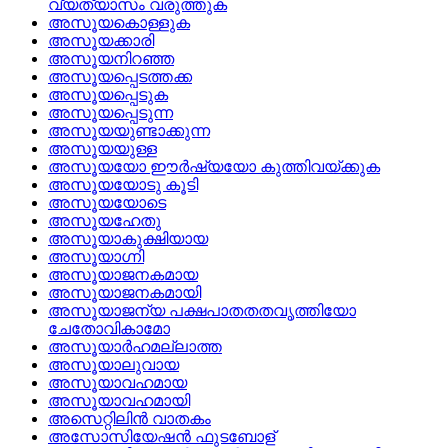
വ്യത്യാസം വരുത്തുക
അസൂയകൊള്ളുക
അസൂയക്കാരി
അസൂയനിറഞ്ഞ
അസൂയപ്പെടത്തക്ക
അസൂയപ്പെടുക
അസൂയപ്പെടുന്ന
അസൂയയുണ്ടാക്കുന്ന
അസൂയയുള്ള
അസൂയയോ ഈര്‍ഷ്യയോ കുത്തിവയ്‌ക്കുക
അസൂയയോടു കൂടി
അസൂയയോടെ
അസൂയഹേതു
അസൂയാകുക്ഷിയായ
അസൂയാഗ്നി
അസൂയാജനകമായ
അസൂയാജനകമായി
അസൂയാജന്യ പക്ഷപാതതതവൃത്തിയോ
ചേതോവികാമോ
അസൂയാര്‍ഹമല്ലാത്ത
അസൂയാലുവായ
അസൂയാവഹമായ
അസൂയാവഹമായി
അസെറ്റിലിന്‍ വാതകം
അസോസിയേഷന്‍ ഫുടബോള്