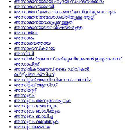
അസാമാന്യമായ ഹൃദയ സ്‌പന്ദനശബ്‌ദം
അസാമാന്യമായി
അസാമാന്യമാംവിധം ഭാഗ്യസിദ്ധിയുണ്ടാവുക
അസാമാന്യമേധാശക്തിയുള്ള ആള്
അസാമാന്യവലുപ്പമുള്ളത്
അസാമാന്യവൈശിഷ്‌ട്യമുള്ള
അസാമ്യം
അസാരം
അസാരവത്തായ
അസാഹസികമായ
അസിദ്ധി
അസിന്‍ക്രാണസ്‌ കമ്യൂണിക്കേഷന്‍ ഇന്റര്‍ഫേസ്‌
അഡാപ്‌റ്റര്
അസിന്‍ക്രാണസ്‌ ടൈം ഡിവിഷന്‍
മള്‍ട്ടിപ്ലെക്‌സിംഗ്
അസിറ്റിക്‌ ആസിഡിനെ സംബന്ധിച്ച
അസിറ്റിക്‌ ആസിഡ്
അസിറ്റേറ്റ്
അസുഖം
അസുഖം അനുഭവപ്പെടുക
അസുഖം തോന്നുക
അസുഖം ബാധിക്കുക
അസുഖം ബാധിച്ച
അസുഖം വരുത്തുക
അസുഖകരമായ