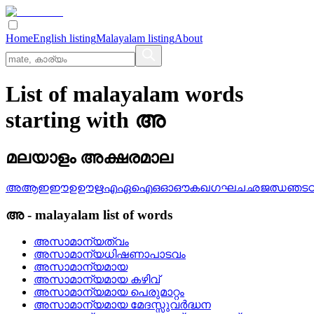
Home
English listing
Malayalam listing
About
List of malayalam words
starting with അ
മലയാളം അക്ഷരമാല
അ
ആ
ഇ
ഈ
ഉ
ഊ
ഋ
എ
ഏ
ഐ
ഒ
ഓ
ഔ
ക
ഖ
ഗ
ഘ
ച
ഛ
ജ
ഝ
ഞ
ട
അ
-
malayalam
list of words
അസാമാന്യത്വം
അസാമാന്യധിഷണാപാടവം
അസാമാന്യമായ
അസാമാന്യമായ കഴിവ്
അസാമാന്യമായ പെരുമാറ്റം
അസാമാന്യമായ മേദസ്സുവര്‍ദ്ധന