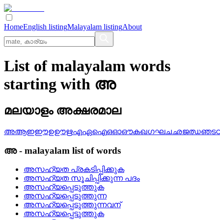
Home
English listing
Malayalam listing
About
List of malayalam words
starting with അ
മലയാളം അക്ഷരമാല
അ
ആ
ഇ
ഈ
ഉ
ഊ
ഋ
എ
ഏ
ഐ
ഒ
ഓ
ഔ
ക
ഖ
ഗ
ഘ
ച
ഛ
ജ
ഝ
ഞ
ട
അ
-
malayalam
list of words
അസഹ്യത പ്രകടിപ്പിക്കുക
അസഹ്യത സൂചിപ്പിക്കുന്ന പദം
അസഹ്യപ്പെടുത്തുക
അസഹ്യപ്പെടുത്തുന്ന
അസഹ്യപ്പെടുത്തുന്നവന്
അസഹ്യപ്പെട്ടുത്തുക