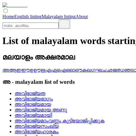
Home
English listing
Malayalam listing
About
List of malayalam words start
മലയാളം അക്ഷരമാല
അ
ആ
ഇ
ഈ
ഉ
ഊ
ഋ
എ
ഏ
ഐ
ഒ
ഓ
ഔ
ക
ഖ
ഗ
ഘ
ച
ഛ
ജ
ഝ
ഞ
ട
അ
-
malayalam
list of words
അവിഭാജ്യത
അവിഭാജ്യഭാഗം
അവിഭാജ്യമായ
അവിഭാജ്യമായ അണു
അവിഭാജ്യമായി
അവിഭാജ്യമാംവണ്ണം കൂട്ടിയോജിപ്പിക്കുക
അവിഭാജ്യസംഖ്യ
അവിഭാജ്യഹാരകം