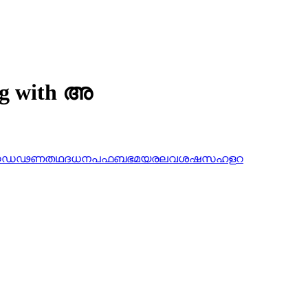
ing with അ
ഠ
ഡ
ഢ
ണ
ത
ഥ
ദ
ധ
ന
പ
ഫ
ബ
ഭ
മ
യ
ര
ല
വ
ശ
ഷ
സ
ഹ
ള
റ