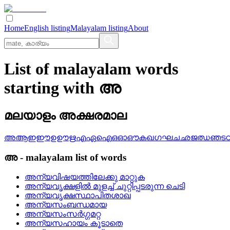
Home
English listing
Malayalam listing
About
List of malayalam words
starting with അ
മലയാളം അക്ഷരമാല
അ
ആ
ഇ
ഈ
ഉ
ഊ
ഋ
എ
ഏ
ഐ
ഒ
ഓ
ഔ
ക
ഖ
ഗ
ഘ
ച
ഛ
ജ
ഝ
ഞ
ട
അ
-
malayalam
list of words
അന്യവിഷയത്തിലേക്കു മാറ്റുക
അന്യവൃക്ഷളില്‍ മുളച്ച്‌ ചുറ്റിപ്പടരുന്ന ചെടി
അന്യവൃക്ഷസ്ഥാപിതശാഖ
അന്യസംബന്ധമായ
അന്യസംസര്‍ഗ്ഗമറ്റ
അന്യസഹായം കൂടാതെ