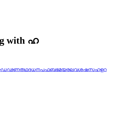
ng with ഹ
ഠ
ഡ
ഢ
ണ
ത
ഥ
ദ
ധ
ന
പ
ഫ
ബ
ഭ
മ
യ
ര
ല
വ
ശ
ഷ
സ
ഹ
ള
റ