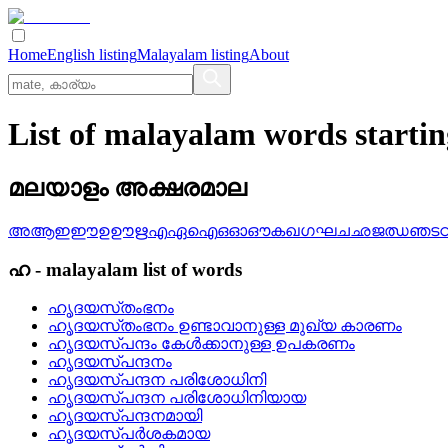
Home
English listing
Malayalam listing
About
List of malayalam words starti
മലയാളം അക്ഷരമാല
അ
ആ
ഇ
ഈ
ഉ
ഊ
ഋ
എ
ഏ
ഐ
ഒ
ഓ
ഔ
ക
ഖ
ഗ
ഘ
ച
ഛ
ജ
ഝ
ഞ
ട
ഹ
-
malayalam
list of words
ഹൃദയസ്‌തംഭനം
ഹൃദയസ്‌തംഭനം ഉണ്ടാവാനുള്ള മുഖ്യ കാരണം
ഹൃദയസ്‌പന്ദം കേള്‍ക്കാനുള്ള ഉപകരണം
ഹൃദയസ്‌പന്ദനം
ഹൃദയസ്‌പന്ദന പരിശോധിനി
ഹൃദയസ്‌പന്ദന പരിശോധിനിയായ
ഹൃദയസ്‌പന്ദനമായി
ഹൃദയസ്‌പര്‍ശകമായ