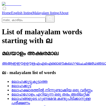
Home
English listing
Malayalam listing
About
List of malayalam words
starting with ല
മലയാളം അക്ഷരമാല
അ
ആ
ഇ
ഈ
ഉ
ഊ
ഋ
എ
ഏ
ഐ
ഒ
ഓ
ഔ
ക
ഖ
ഗ
ഘ
ച
ഛ
ജ
ഝ
ഞ
ട
ല
-
malayalam
list of words
ലോഹക്കൂട്ടുകൂട്ടാത്ത
ലോഹക്കൂട്ട്
ലോഹക്ഷാരത്തില്‍ നിന്നുണ്ടാക്കിയ ഒരു വര്‍ണ്ണം
ലോഹഗോളം എറിയുന്ന ഒരു തരം അത്‌ലറ്റിക്
ലോഹങ്ങളുടെ ഗുണമേന്മ കണ്ടുപിടിക്കാനുള്ള
പരീക്ഷണം