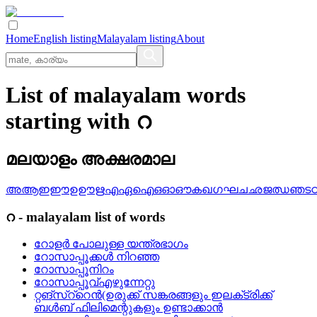
Home
English listing
Malayalam listing
About
List of malayalam words
starting with റ
മലയാളം അക്ഷരമാല
അ
ആ
ഇ
ഈ
ഉ
ഊ
ഋ
എ
ഏ
ഐ
ഒ
ഓ
ഔ
ക
ഖ
ഗ
ഘ
ച
ഛ
ജ
ഝ
ഞ
ട
റ
-
malayalam
list of words
റോളര്‍ പോലുള്ള യന്ത്രഭാഗം
റോസാപ്പൂക്കള്‍ നിറഞ്ഞ
റോസാപ്പൂനിറം
റോസാപ്പൂവ്എഴുന്നേറ്റു
റ്റങ്‌സ്‌റ്‌റെന്‍(ഉരുക്ക്‌ സങ്കരങ്ങളും ഇലക്‌ട്രിക്ക്‌
ബള്‍ബ്‌ ഫിലിമെന്റുകളും ഉണ്ടാക്കാന്‍