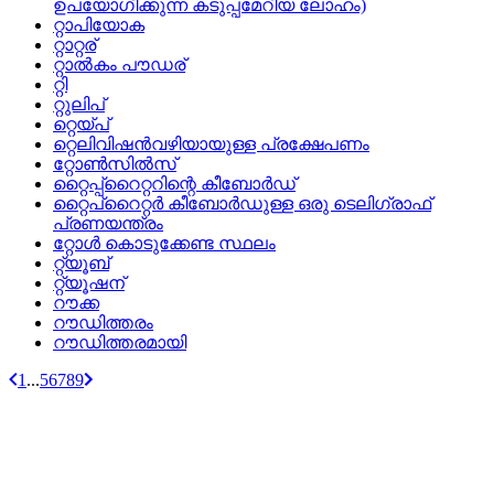
ഉപയോഗിക്കുന്ന കടുപ്പമേറിയ ലോഹം)
റ്റാപിയോക
റ്റാറ്റര്
റ്റാല്‍കം പൗഡര്
റ്റി
റ്റുലിപ്
റ്റെയ്‌പ്
റ്റെലിവിഷന്‍വഴിയായുള്ള പ്രക്ഷേപണം
റ്റോണ്‍സില്‍സ്
റ്റൈപ്പ്‌റൈറ്ററിന്റെ കീബോര്‍ഡ്
റ്റൈപ്‌റൈറ്റര്‍ കീബോര്‍ഡുള്ള ഒരു ടെലിഗ്രാഫ്‌
പ്രണയന്ത്രം
റ്റോള്‍ കൊടുക്കേണ്ട സ്ഥലം
റ്റ്യൂബ്
റ്റ്യൂഷന്
റൗക്ക
റൗഡിത്തരം
റൗഡിത്തരമായി
1
...
5
6
7
8
9