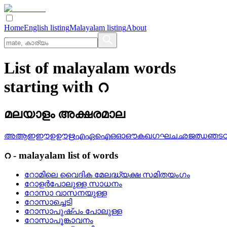
Home
English listing
Malayalam listing
About
List of malayalam words
starting with റ
മലയാളം അക്ഷരമാല
അ
ആ
ഇ
ഈ
ഉ
ഊ
ഋ
എ
ഏ
ഐ
ഒ
ഓ
ഔ
ക
ഖ
ഗ
ഘ
ച
ഛ
ജ
ഝ
ഞ
ട
റ
-
malayalam
list of words
റോമിലെ വൈദിക മേലദ്ധ്യക്ഷ സമിതയംഗം
റോളര്‍പോലുള്ള സാധനം
റോസാ വാസനയുള്ള
റോസാച്ചെടി
റോസാപുഷ്‌പം പോലുള്ള
റോസാപൂങ്കാവനം