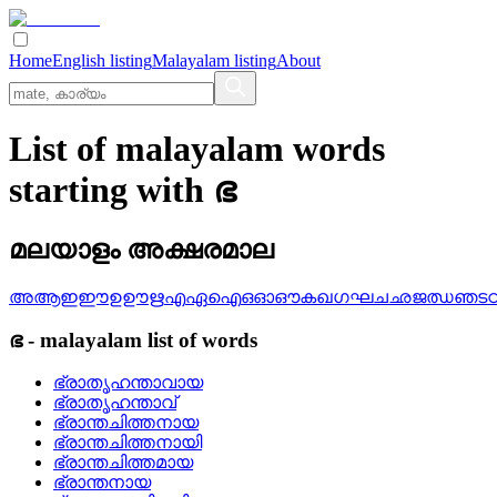
Home
English listing
Malayalam listing
About
List of malayalam words
starting with ഭ
മലയാളം അക്ഷരമാല
അ
ആ
ഇ
ഈ
ഉ
ഊ
ഋ
എ
ഏ
ഐ
ഒ
ഓ
ഔ
ക
ഖ
ഗ
ഘ
ച
ഛ
ജ
ഝ
ഞ
ട
ഭ
-
malayalam
list of words
ഭ്രാതൃഹന്താവായ
ഭ്രാതൃഹന്താവ്
ഭ്രാന്തചിത്തനായ
ഭ്രാന്തചിത്തനായി
ഭ്രാന്തചിത്തമായ
ഭ്രാന്തനായ