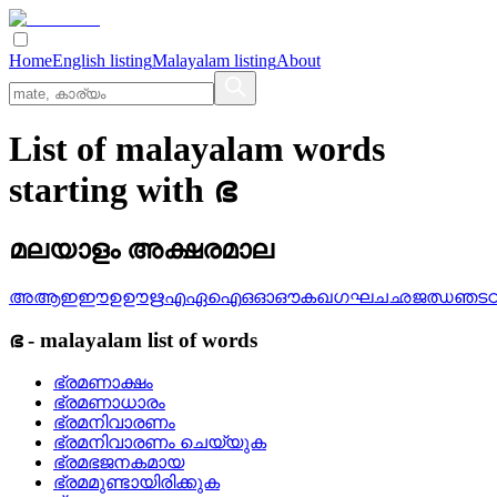
Home
English listing
Malayalam listing
About
List of malayalam words
starting with ഭ
മലയാളം അക്ഷരമാല
അ
ആ
ഇ
ഈ
ഉ
ഊ
ഋ
എ
ഏ
ഐ
ഒ
ഓ
ഔ
ക
ഖ
ഗ
ഘ
ച
ഛ
ജ
ഝ
ഞ
ട
ഭ
-
malayalam
list of words
ഭ്രമണാക്ഷം
ഭ്രമണാധാരം
ഭ്രമനിവാരണം
ഭ്രമനിവാരണം ചെയ്യുക
ഭ്രമഭജനകമായ
ഭ്രമമുണ്ടായിരിക്കുക