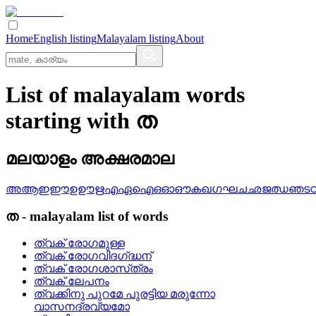
Home
English listing
Malayalam listing
About
List of malayalam words
starting with ത
മലയാളം അക്ഷരമാല
അ
ആ
ഇ
ഈ
ഉ
ഊ
ഋ
എ
ഏ
ഐ
ഒ
ഓ
ഔ
ക
ഖ
ഗ
ഘ
ച
ഛ
ജ
ഝ
ഞ
ട
ത
-
malayalam
list of words
ത്വക്‌ രോഗമുള്ള
ത്വക്‌ രോഗവിദഗ്‌ദ്ധന്
ത്വക്‌ രോഗശാസ്‌ത്രം
ത്വക്‌ ലേപനം
ത്വക്കിനു പുറമേ പുരട്ടിയ മരുന്നോ
വാസനദ്രവ്യമോ