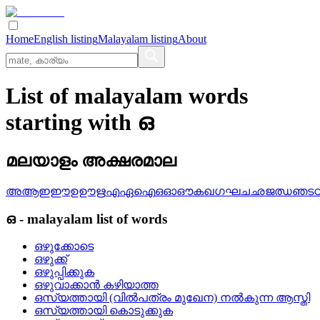
Home
English listing
Malayalam listing
About
List of malayalam words
starting with ഒ
മലയാളം അക്ഷരമാല
അ
ആ
ഇ
ഈ
ഉ
ഊ
ഋ
എ
ഏ
ഐ
ഒ
ഓ
ഔ
ക
ഖ
ഗ
ഘ
ച
ഛ
ജ
ഝ
ഞ
ട
ഒ
-
malayalam
list of words
ഒഴുക്കോടെ
ഒഴുക്ക്
ഒഴുപ്പിക്കുക
ഒഴുവാക്കാന്‍ കഴിയാത്ത
ഒസ്യത്തായി (വില്‍പത്രം മുഖേന) നല്‍കുന്ന ആസ്തി
ഒസ്യത്തായി കൊടുക്കുക