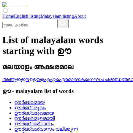
Home
English listing
Malayalam listing
About
List of malayalam words
starting with ഊ
മലയാളം അക്ഷരമാല
അ
ആ
ഇ
ഈ
ഉ
ഊ
ഋ
എ
ഏ
ഐ
ഒ
ഓ
ഔ
ക
ഖ
ഗ
ഘ
ച
ഛ
ജ
ഝ
ഞ
ട
ഊ
-
malayalam
list of words
ഊര്‍ദ്ധ്വമായ
ഊര്‍ദ്ധ്വമുഖം
ഊര്‍ദ്ധ്വമുഖമായ
ഊര്‍ദ്ധ്വമുഖമായി
ഊര്‍ദ്ധ്വശ്വാസം
ഊര്‍ദ്ധ്വശ്വാസം വലിക്കുന്ന