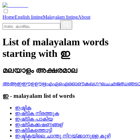
Home
English listing
Malayalam listing
About
List of malayalam words
starting with ഇ
മലയാളം അക്ഷരമാല
അ
ആ
ഇ
ഈ
ഉ
ഊ
ഋ
എ
ഏ
ഐ
ഒ
ഓ
ഔ
ക
ഖ
ഗ
ഘ
ച
ഛ
ജ
ഝ
ഞ
ട
ഇ
-
malayalam
list of words
ഇഷ്ടിക
ഇഷ്‌ടിക നിരത്തുക
ഇഷ്‌ടിക പാകിയ
ഇഷ്‌ടികക്കഷണങ്ങള്
ഇഷ്‌ടികത്തൊട്ടി
ഇഷ്ടികയിലെ ചാന്തു നിറയ്ക്കാനുള്ള കുഴി