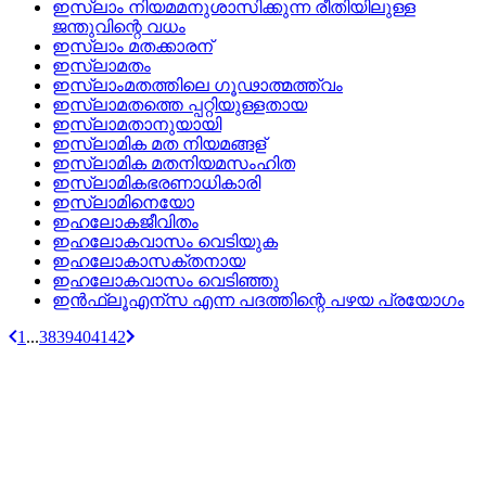
ഇസ്ലാം നിയമമനുശാസിക്കുന്ന രീതിയിലുള്ള
ജന്തുവിന്റെ വധം
ഇസ്ലാം മതക്കാരന്
ഇസ്ലാമതം
ഇസ്ലാംമതത്തിലെ ഗൂഢാത്മത്ത്വം
ഇസ്ലാമതത്തെ പ്പറ്റിയുള്ളതായ
ഇസ്ലാമതാനുയായി
ഇസ്ലാമിക മത നിയമങ്ങള്
ഇസ്ലാമിക മതനിയമസംഹിത
ഇസ്ലാമികഭരണാധികാരി
ഇസ്ലാമിനെയോ
ഇഹലോകജീവിതം
ഇഹലോകവാസം വെടിയുക
ഇഹലോകാസക്തനായ
ഇഹലോകവാസം വെടിഞ്ഞു
ഇൻഫ്ലൂഎന്സ എന്ന പദത്തിന്റെ പഴയ പ്രയോഗം
1
...
38
39
40
41
42