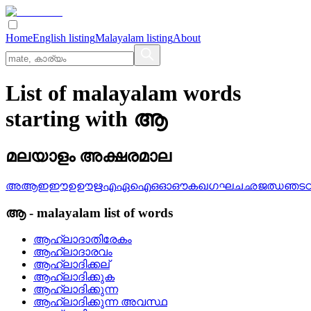
Home
English listing
Malayalam listing
About
List of malayalam words
starting with ആ
മലയാളം അക്ഷരമാല
അ
ആ
ഇ
ഈ
ഉ
ഊ
ഋ
എ
ഏ
ഐ
ഒ
ഓ
ഔ
ക
ഖ
ഗ
ഘ
ച
ഛ
ജ
ഝ
ഞ
ട
ആ
-
malayalam
list of words
ആഹ്ലാദാതിരേകം
ആഹ്ലാദാരവം
ആഹ്ലാദിക്കല്
ആഹ്ലാദിക്കുക
ആഹ്ലാദിക്കുന്ന
ആഹ്ലാദിക്കുന്ന അവസ്ഥ